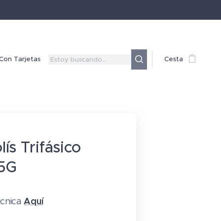
Con Tarjetas
Cesta
lís Trifásico
5G
Aquí
écnica