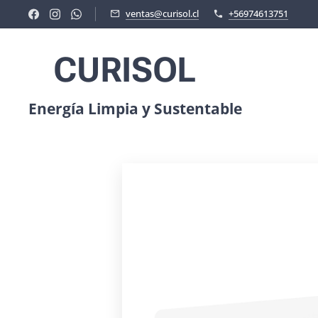
ventas@curisol.cl
+56974613751
CURISOL
Energía Limpia y Sustentable