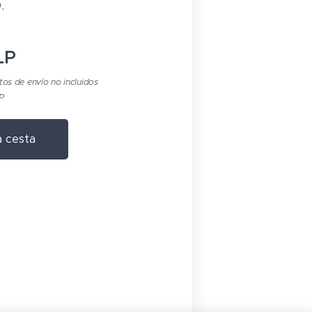
.
LP
tos de envío no incluidos
LP
a cesta