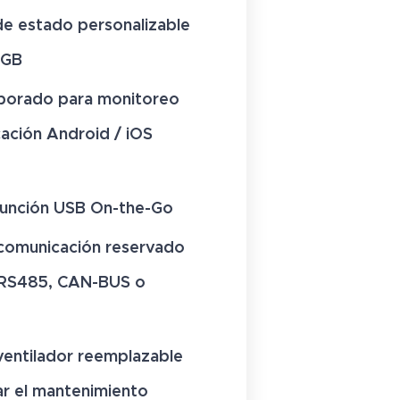
de estado personalizable
RGB
rporado para monitoreo
cación Android / iOS
función USB On-the-Go
comunicación reservado
(RS485, CAN-BUS o
ventilador reemplazable
tar el mantenimiento