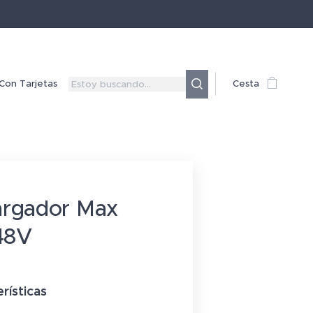
Con Tarjetas
Cesta
argador Max
48V
erísticas