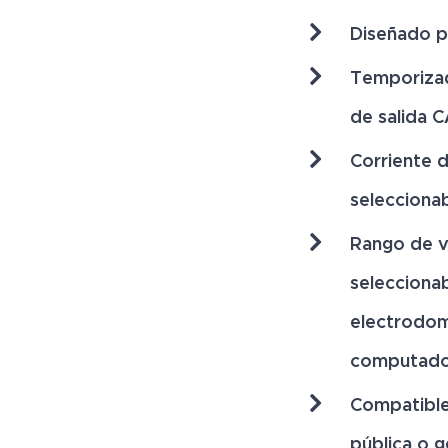
Diseñado pa
Temporizad
de salida C
Corriente d
selecciona
Rango de v
selecciona
electrodom
computado
Compatible
pública o 