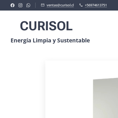
ventas@curisol.cl
+56974613751
CURISOL
Energía Limpia y Sustentable