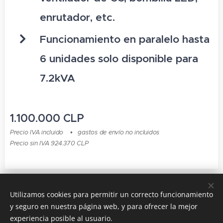
enrutador, etc.
Funcionamiento en paralelo hasta
6 unidades solo disponible para
7.2kVA
1.100.000
CLP
Precio IVA incluido
gastos de envío no incluidos
Precio sin IVA 924.370 CLP
© 2015 - 2024 Todos los derechos reservados
Utilizamos cookies para permitir un correcto funcionamiento
y seguro en nuestra página web, y para ofrecer la mejor
CURISOL es una marcha registrada
Cookies
experiencia posible al usuario.