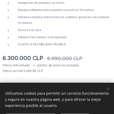
Instalación de paneles ras techo
Distancia Máxima entre paneles e inversor 10 metros.
Distancia máxima entre Inversor y tablero general o secundario
10 metros.
Ductos a la vista
Tablero fotovoltaico sobrepuesto
SUJETO A FACTIBILIDAD TECNICA.
6.300.000
CLP
6.990.000
CLP
Precio IVA incluido
gastos de envío no incluidos
Precio sin IVA 5.294.118 CLP
© 2015 - 2024 Todos los derechos reservados
Utilizamos cookies para permitir un correcto funcionamiento
y seguro en nuestra página web, y para ofrecer la mejor
CURISOL es una marcha registrada
Cookies
experiencia posible al usuario.