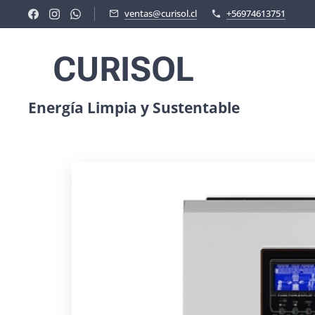
ventas@curisol.cl
+56974613751
CURISOL
Energía Limpia y Sustentable