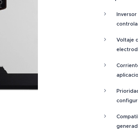
Inverso
control
Voltaje 
electro
Corrient
aplicaci
Priorida
configur
Compatib
generad