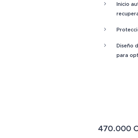
Inicio a
recuper
Protecci
Diseño d
para opt
470.000
C